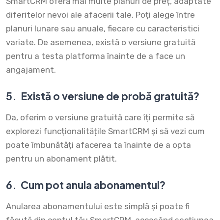
SmartCRM oferă mai multe planuri de preț, adaptate
diferitelor nevoi ale afacerii tale. Poți alege între
planuri lunare sau anuale, fiecare cu caracteristici
variate. De asemenea, există o versiune gratuită
pentru a testa platforma înainte de a face un
angajament.
5.
Există o versiune de probă gratuită?
Da, oferim o versiune gratuită care îți permite să
explorezi funcționalitățile SmartCRM și să vezi cum
poate îmbunătăți afacerea ta înainte de a opta
pentru un abonament plătit.
6.
Cum pot anula abonamentul?
Anularea abonamentului este simplă și poate fi
făcută din contul tău SmartCRM, accesând secțiunea